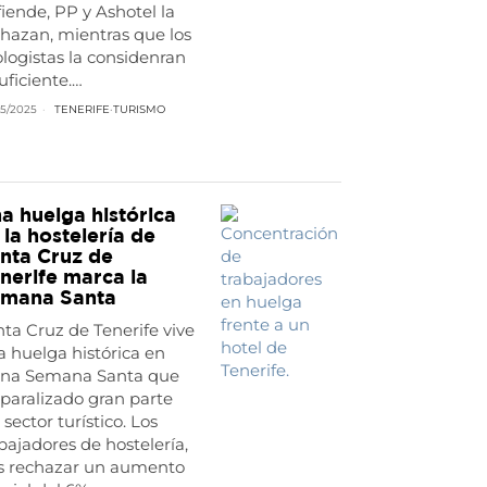
iende, PP y Ashotel la
hazan, mientras que los
logistas la considenran
uficiente.…
5/2025
TENERIFE
·
TURISMO
a huelga histórica
 la hostelería de
nta Cruz de
nerife marca la
mana Santa
ta Cruz de Tenerife vive
 huelga histórica en
ena Semana Santa que
paralizado gran parte
 sector turístico. Los
bajadores de hostelería,
as rechazar un aumento