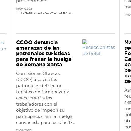
presidente de…
sal
ma
19/04/2025
TENERIFE
·
ACTUALIDAD
·
TURISMO
17/0
CCOO denuncia
Ma
amenazas de las
se
patronales turísticas
Fe
para frenar la huelga
Ca
de Semana Santa
ba
pe
Comisiones Obreras
pa
(CCOO) acusa a las
se
patronales del sector
As
turístico de "amenazar y
reu
coaccionar" a los
sie
trabajadores con el
med
objetivo de impedir su
hot
participación en la huelga
obs
convocada para los días 17…
po
11/04/2025