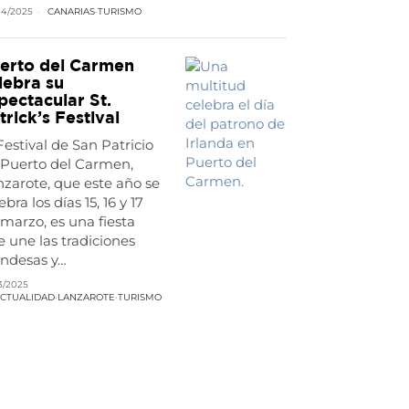
04/2025
CANARIAS
·
TURISMO
erto del Carmen
lebra su
pectacular St.
trick’s Festival
Festival de San Patricio
 Puerto del Carmen,
zarote, que este año se
ebra los días 15, 16 y 17
marzo, es una fiesta
 une las tradiciones
andesas y…
3/2025
CTUALIDAD
·
LANZAROTE
·
TURISMO