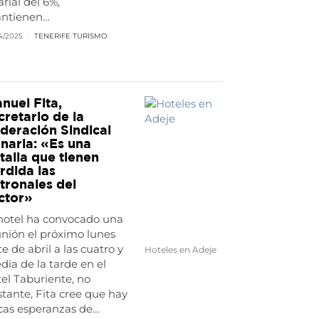
arial del 6%,
ntienen…
4/2025
TENERIFE
·
TURISMO
nuel Fita,
cretario de la
deración Sindical
naria: «Es una
talla que tienen
rdida las
tronales del
ctor»
hotel ha convocado una
nión el próximo lunes
te de abril a las cuatro y
Hoteles en Adeje
ia de la tarde en el
el Taburiente, no
tante, Fita cree que hay
cas esperanzas de…