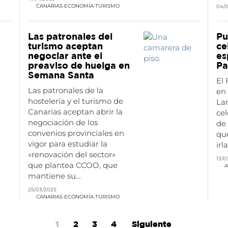
CANARIAS
·
ECONOMÍA
·
TURISMO
04/
Las patronales del
Pu
turismo aceptan
ce
negociar ante el
es
preaviso de huelga en
Pa
Semana Santa
El 
Las patronales de la
en
hostelería y el turismo de
Lan
Canarias aceptan abrir la
cel
negociación de los
de 
convenios provinciales en
que
vigor para estudiar la
irl
«renovación del sector»
13/0
que plantea CCOO, que
A
mantiene su…
25/03/2025
CANARIAS
·
ECONOMÍA
·
TURISMO
1
2
3
4
Siguiente