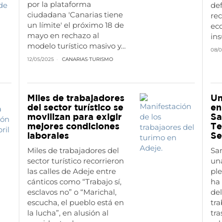
por la plataforma
def
ciudadana 'Canarias tiene
rec
un límite' el próximo 18 de
eco
mayo en rechazo al
ins
modelo turístico masivo y…
08/0
12/05/2025
CANARIAS
·
TURISMO
Miles de trabajadores
Un
del sector turístico se
en
movilizan para exigir
Sa
mejores condiciones
Te
laborales
Se
Miles de trabajadores del
San
sector turístico recorrieron
una
las calles de Adeje entre
pl
cánticos como “Trabajo sí,
ha 
esclavos no” o “Marichal,
del
escucha, el pueblo está en
tra
la lucha”, en alusión al
tr