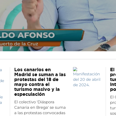
Los canarios en
El
Madrid se suman a las
pr
protestas del 18 de
tu
mayo contra el
in
turismo masivo y la
po
especulación
El 
El colectivo 'Diáspora
pr
Canaria en Brega' se suma
tur
a las protestas convocadas
sos