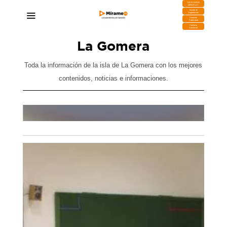
DESCARGA
MIRAPLAY
Buzón de
Sugerencias
Contratar
Publicidad
Contacto
Comercial
La Gomera
Toda la información de la isla de La Gomera con los mejores
contenidos, noticias e informaciones.
El Cabildo y la Universidad de La Laguna
s al
presentan Campus La Gomera 2026 con la
puesta en marcha de una decena de cursos
15/04/2026