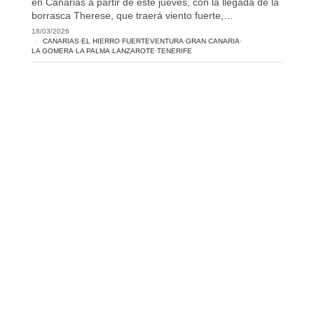
en Canarias a partir de este jueves, con la llegada de la
borrasca Therese, que traerá viento fuerte,…
18/03/2026
CANARIAS
·
EL HIERRO
·
FUERTEVENTURA
·
GRAN CANARIA
·
LA GOMERA
·
LA PALMA
·
LANZAROTE
·
TENERIFE