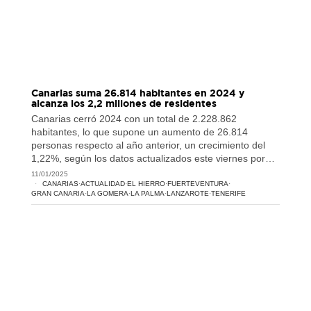
Canarias suma 26.814 habitantes en 2024 y
alcanza los 2,2 millones de residentes
Canarias cerró 2024 con un total de 2.228.862
habitantes, lo que supone un aumento de 26.814
personas respecto al año anterior, un crecimiento del
1,22%, según los datos actualizados este viernes por…
11/01/2025
CANARIAS
·
ACTUALIDAD
·
EL HIERRO
·
FUERTEVENTURA
·
GRAN CANARIA
·
LA GOMERA
·
LA PALMA
·
LANZAROTE
·
TENERIFE