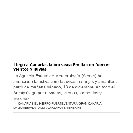
Llega a Canarias la borrasca Emilia con fuertes
vientos y lluvias
La Agencia Estatal de Meteorología (Aemet) ha
anunciado la activación de avisos naranjas y amarillos a
partir de mañana sábado, 13 de diciembre, en todo el
Archipiélago por nevadas, vientos, tormentas y…
12/12/2025
CANARIAS
·
EL HIERRO
·
FUERTEVENTURA
·
GRAN CANARIA
·
LA GOMERA
·
LA PALMA
·
LANZAROTE
·
TENERIFE