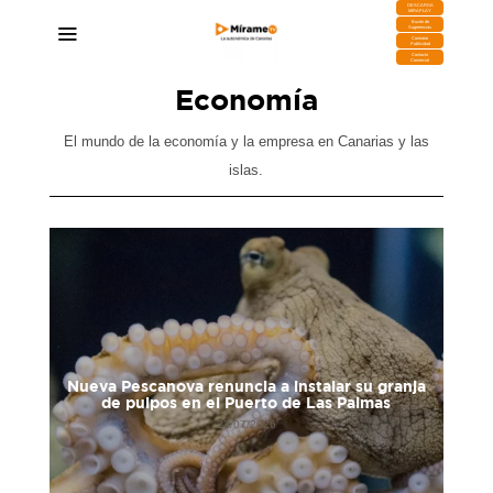
DESCARGA
MIRAPLAY
Buzón de
Sugerencias
Contratar
Publicidad
Contacto
Comercial
Economía
El mundo de la economía y la empresa en Canarias y las
islas.
Nueva Pescanova renuncia a instalar su granja
de pulpos en el Puerto de Las Palmas
T
23/07/2026