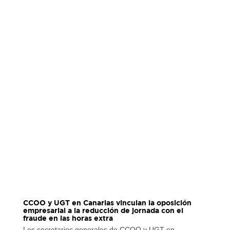
CCOO y UGT en Canarias vinculan la oposición
empresarial a la reducción de jornada con el
fraude en las horas extra
Los secretarios generales de CCOO y UGT en