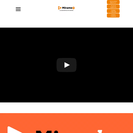
DESCARGA
MIRAPLAY
Buzón de
Sugerencias
Contratar
Publicidad
Contacto
Comercial
Play
Video