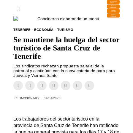
DESCARGA
MIRAPLAY
Buzón de
Sugerencias
Contratar
Publicidad
Contacto
Comercial
TENERIFE
·
ECONOMÍA
·
TURISMO
Se mantiene la huelga del sector
turístico de Santa Cruz de
Tenerife
Los sindicatos rechazan propuesta salarial de la
patronal y continúan con la convocatoria de paro para
Jueves y Viernes Santo
REDACCIÓN MTV
16/04/2025
Los trabajadores del sector turístico en la
provincia de Santa Cruz de Tenerife han ratificado
la huelga general prevista para los días 17 y 18 de