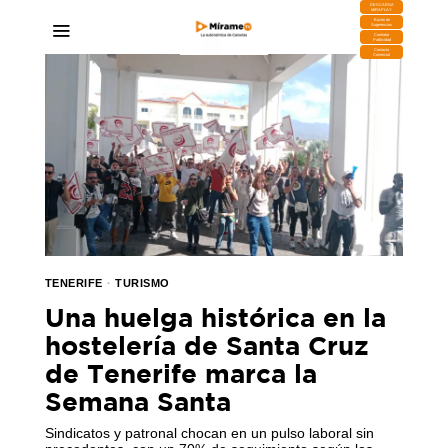
DESCARGA
MIRAPLAY
Buzón de
Sugerencias
Contratar
Publicidad
Contacto
Comercial
TENERIFE
·
TURISMO
Una huelga histórica en la
hostelería de Santa Cruz
de Tenerife marca la
Semana Santa
Sindicatos y patronal chocan en un pulso laboral sin