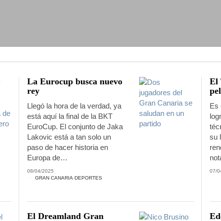
La Eurocup busca nuevo
El
rey
pel
Llegó la hora de la verdad, ya
Es 
está aquí la final de la BKT
log
EuroCup. El conjunto de Jaka
téc
Lakovic está a tan solo un
su 
paso de hacer historia en
ren
Europa de…
not
08/04/2025
07/0
GRAN CANARIA
·
DEPORTES
El Dreamland Gran
Ed