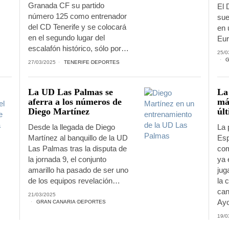
Granada CF su partido
El 
número 125 como entrenador
sue
del CD Tenerife y se colocará
en 
en el segundo lugar del
Eur
escalafón histórico, sólo por…
25/0
G
27/03/2025
TENERIFE
·
DEPORTES
La UD Las Palmas se
La
aferra a los números de
má
Diego Martínez
úl
Desde la llegada de Diego
La 
Martínez al banquillo de la UD
Esp
Las Palmas tras la disputa de
com
la jornada 9, el conjunto
ya 
amarillo ha pasado de ser uno
jug
de los equipos revelación…
la 
can
21/03/2025
Ay
GRAN CANARIA
·
DEPORTES
19/0