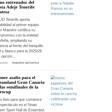
mo entrenador del
sta Adeje Tenerife
atesa
UD Tenerife aporta
abilidad al primer equipo.
r Maestre certifica su
promiso con la entidad
erfeña, ampliando su
ancia al frente del banquillo
l y blanco para la 2025/26
 opción…
4/2025
TENERIFE
·
DEPORTES
mer asalto para el
eamland Gran Canaria
las semifinales de la
rocup
o listo para que comience
espectáculo en el Sinan
em Sport Hall de Estambul.