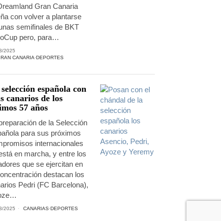
Dreamland Gran Canaria
ña con volver a plantarse
unas semifinales de BKT
oCup pero, para…
3/2025
RAN CANARIA
·
DEPORTES
 selección española con
s canarios de los
timos 57 años
preparación de la Selección
añola para sus próximos
promisos internacionales
está en marcha, y entre los
adores que se ejercitan en
concentración destacan los
arios Pedri (FC Barcelona),
oze…
3/2025
CANARIAS
·
DEPORTES