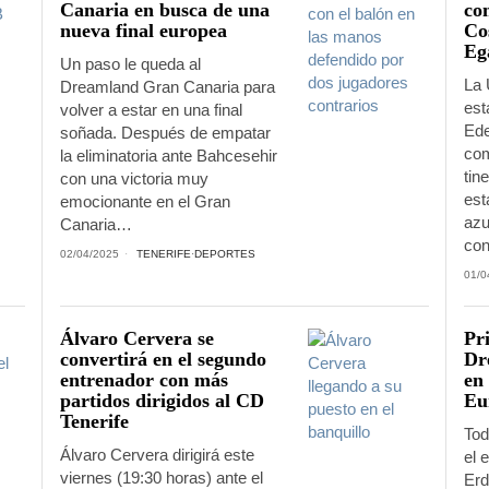
Canaria en busca de una
co
nueva final europea
Co
Eg
Un paso le queda al
La 
Dreamland Gran Canaria para
est
volver a estar en una final
Ede
soñada. Después de empatar
com
la eliminatoria ante Bahcesehir
tin
con una victoria muy
est
emocionante en el Gran
azu
Canaria…
con
02/04/2025
TENERIFE
·
DEPORTES
01/0
Álvaro Cervera se
Pri
convertirá en el segundo
Dr
entrenador con más
en 
partidos dirigidos al CD
Eu
Tenerife
Tod
Álvaro Cervera dirigirá este
el 
viernes (19:30 horas) ante el
Erd