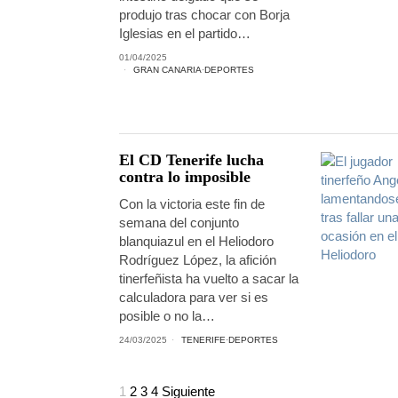
produjo tras chocar con Borja
Iglesias en el partido…
01/04/2025
GRAN CANARIA
·
DEPORTES
El CD Tenerife lucha
contra lo imposible
Con la victoria este fin de
semana del conjunto
blanquiazul en el Heliodoro
Rodríguez López, la afición
tinerfeñista ha vuelto a sacar la
calculadora para ver si es
posible o no la…
24/03/2025
TENERIFE
·
DEPORTES
1
2
3
4
Siguiente