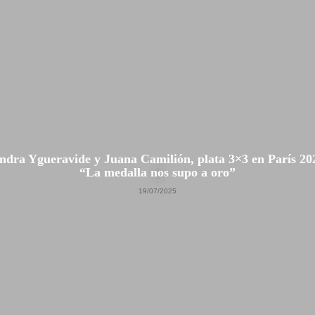
ndra Ygueravide y Juana Camilión, plata 3×3 en París 20
“La medalla nos supo a oro”
19/07/2025