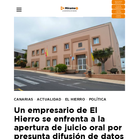
DESCARGA
MIRAPLAY
Buzón de
Sugerencias
Contratar
Publicidad
Contacto
Comercial
CANARIAS
·
ACTUALIDAD
·
EL HIERRO
·
POLÍTICA
Un empresario de El
Hierro se enfrenta a la
apertura de juicio oral por
presunta difusión de datos