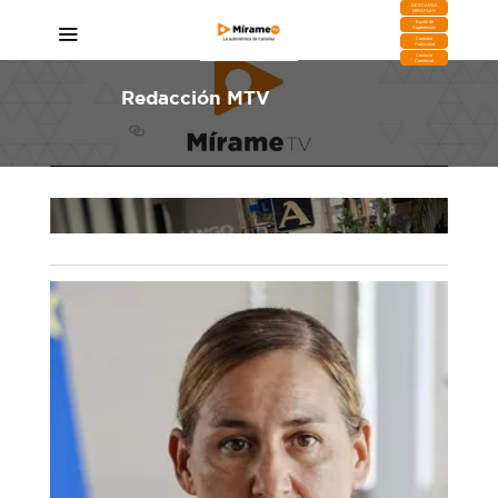
DESCARGA
MIRAPLAY
Buzón de
Sugerencias
Contratar
Publicidad
Contacto
Comercial
Redacción MTV
Canarias suma 26.814 habitantes en 2024 y
fe?
alcanza los 2,2 millones de residentes
11/01/2025