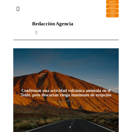
DESCARGA
MIRAPLAY
Buzón de
Sugerencias
Contratar
Publicidad
Contacto
Comercial
Redacción Agencia
Confirman una actividad volcánica anómala en el
Suspe
Teide, pero descartan riesgo inminente de erupción
24/01/2025