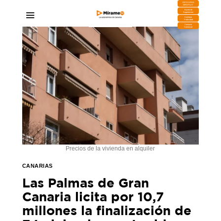
DESCARGA
MIRAPLAY
Buzón de
Sugerencias
Contratar
Publicidad
Contacto
Comercial
Precios de la vivienda en alquiler
CANARIAS
Las Palmas de Gran
Canaria licita por 10,7
millones la finalización de