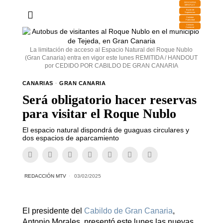
DESCARGA
MIRAPLAY
Buzón de
Sugerencias
Contratar
Publicidad
Contacto
Comercial
La limitación de acceso al Espacio Natural del Roque Nublo
(Gran Canaria) entra en vigor este lunes REMITIDA / HANDOUT
por CEDIDO POR CABILDO DE GRAN CANARIA
CANARIAS
·
GRAN CANARIA
Será obligatorio hacer reservas
para visitar el Roque Nublo
El espacio natural dispondrá de guaguas circulares y
dos espacios de aparcamiento
REDACCIÓN MTV
03/02/2025
El presidente del
Cabildo de Gran Canaria
,
Antonio Morales, presentó este lunes las nuevas