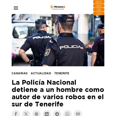
DESCARGA
MIRAPLAY
Buzón de
Sugerencias
Contratar
Publicidad
Contacto
Comercial
CANARIAS
·
ACTUALIDAD
·
TENERIFE
La Policía Nacional
detiene a un hombre como
autor de varios robos en el
sur de Tenerife