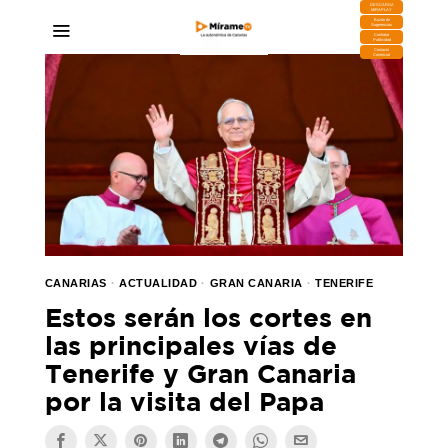
DESCARGA
MIRAPLAY
Buzón de
Sugerencias
Contratar
Publicidad
Contacto
Comercial
CANARIAS
·
ACTUALIDAD
·
GRAN CANARIA
·
TENERIFE
Estos serán los cortes en
las principales vías de
Tenerife y Gran Canaria
por la visita del Papa