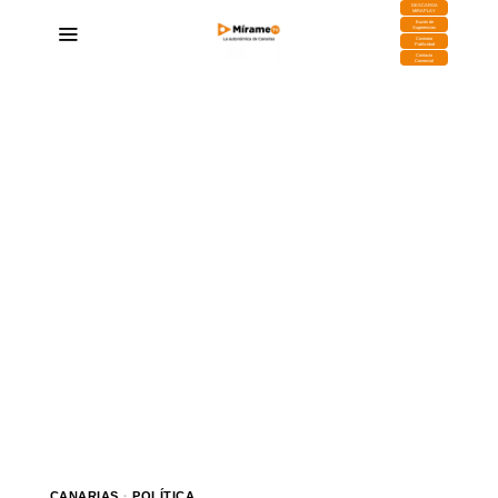
DESCARGA
MIRAPLAY
Buzón de
Sugerencias
Contratar
Publicidad
Contacto
Comercial
CANARIAS
·
POLÍTICA