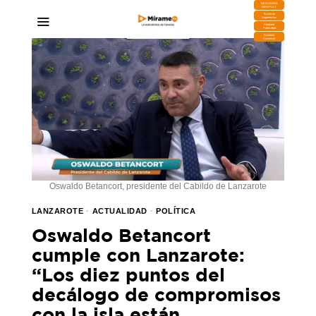
DESCARGA
MIRAPLAY
Buzón de
Sugerencias
Contratar
Publicidad
Contacto
Comercial
Oswaldo Betancort, presidente del Cabildo de Lanzarote
LANZAROTE
·
ACTUALIDAD
·
POLÍTICA
Oswaldo Betancort
cumple con Lanzarote:
“Los diez puntos del
decálogo de compromisos
con la isla están