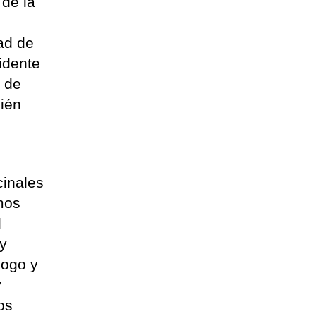
 de la
ad de
idente
r de
bién
cinales
emos
l
 y
logo y
y
os