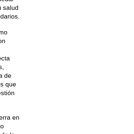
u salud
ndarios.
omo
on
ecta
s,
a de
os que
estión
erra en
to