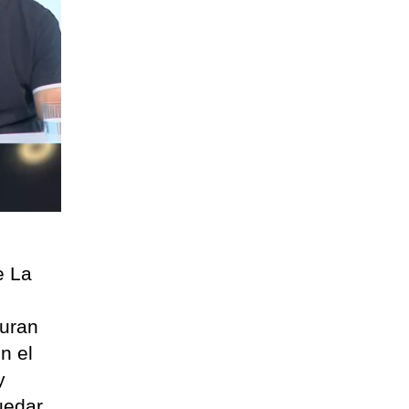
e La
guran
n el
y
quedar