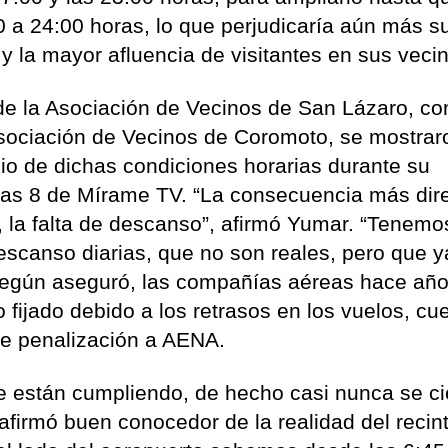
0 a 24:00 horas, lo que perjudicaría aún más s
 y la mayor afluencia de visitantes en sus veci
de la Asociación de Vecinos de San Lázaro, c
Asociación de Vecinos de Coromoto, se mostrar
io de dichas condiciones horarias durante su
ias 8 de Mírame TV. “La consecuencia más dir
l, la falta de descanso”, afirmó Yumar. “Tenemo
scanso diarias, que no son reales, pero que y
 según aseguró, las compañías aéreas hace añ
 fijado debido a los retrasos en los vuelos, cu
e penalización a AENA.
 están cumpliendo, de hecho casi nunca se ci
afirmó buen conocedor de la realidad del recin