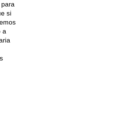
 para
e si
eremos
o a
aria
l
os