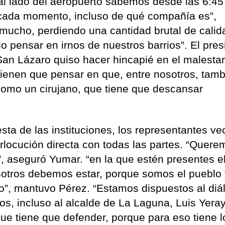
al lado del aeropuerto sabemos desde las 6:45
 cada momento, incluso de qué compañía es”,
 mucho, perdiendo una cantidad brutal de calid
 pensar en irnos de nuestros barrios”. El pres
San Lázaro quiso hacer hincapié en el malesta
tienen que pensar en que, entre nosotros, tam
como un cirujano, que tiene que descansar
ta de las instituciones, los representantes ve
erlocución directa con todas las partes. “Quer
, aseguró Yumar. “en la que estén presentes e
sotros debemos estar, porque somos el pueblo
”, mantuvo Pérez. “Estamos dispuestos al diá
dos, incluso al alcalde de La Laguna, Luis Yera
que tiene que defender, porque para eso tiene l