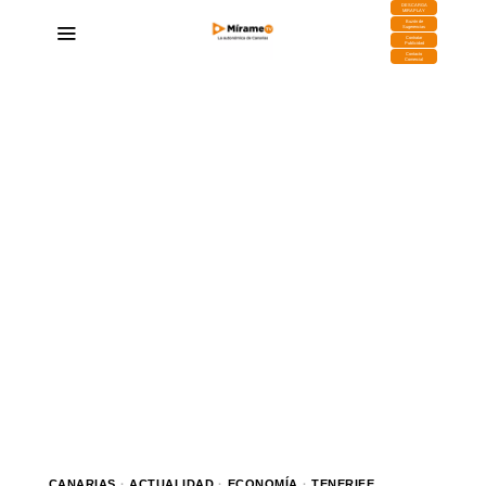
DESCARGA
MIRAPLAY
Buzón de
Sugerencias
Contratar
Publicidad
Contacto
Comercial
CANARIAS
·
ACTUALIDAD
·
ECONOMÍA
·
TENERIFE