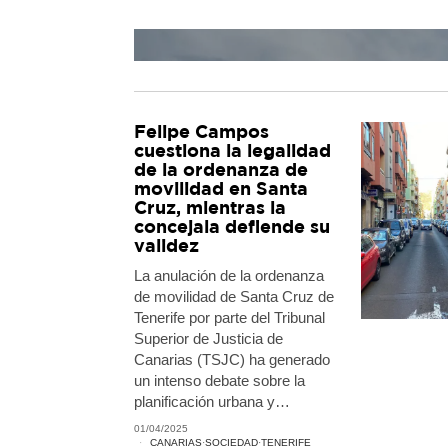
Felipe Campos
cuestiona la legalidad
de la ordenanza de
movilidad en Santa
Cruz, mientras la
concejala defiende su
validez
La anulación de la ordenanza
E
de movilidad de Santa Cruz de
gua
Tenerife por parte del Tribunal
Superior de Justicia de
Canarias (TSJC) ha generado
un intenso debate sobre la
planificación urbana y…
01/04/2025
CANARIAS
·
SOCIEDAD
·
TENERIFE