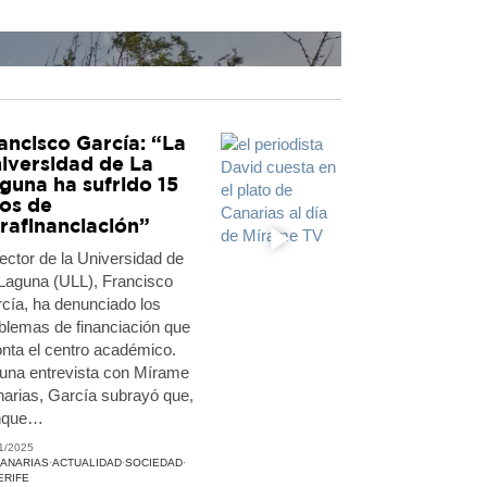
ancisco García: “La
iversidad de La
guna ha sufrido 15
os de
frafinanciación”
rector de la Universidad de
Laguna (ULL), Francisco
cía, ha denunciado los
as
blemas de financiación que
lico
onta el centro académico.
una entrevista con Mírame
arias, García subrayó que,
nque…
1/2025
ANARIAS
·
ACTUALIDAD
·
SOCIEDAD
·
ERIFE