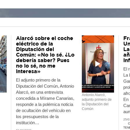
Alarcó sobre el coche
Fr
eléctrico de la
Un
Diputación del
La
Común: «No lo sé. ¿Lo
añ
debería saber? Pues
in
no lo sé, no me
El 
interesa»
La 
El adjunto primero de la
Gar
l Cabildo culmina la incorporación de las 13 nuev
Diputación del Común, Antonio
pro
guas de dos pisos para reforzar el transporte púb
Alarcó, en una entrevista
afr
Antonio Alarcó,
de Tenerife
concedida a Mírame Canarias,
En 
adjunto primero de
responde a la polémica noticia
la Diputación del
06/08/2026
Can
Común
de ocultación del vehículo en
au
los presupuestos de la
25/0
institución…
C
TEN