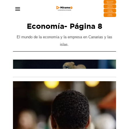
DESCARGA
MIRAPLAY
Buzón de
Sugerencias
Contratar
Publicidad
Contacto
Comercial
Economía
- Página 8
El mundo de la economía y la empresa en Canarias y las
islas.
ajas
Nueva Pescanova renuncia a instalar su granja
e por
de pulpos en el Puerto de Las Palmas
23/07/2026