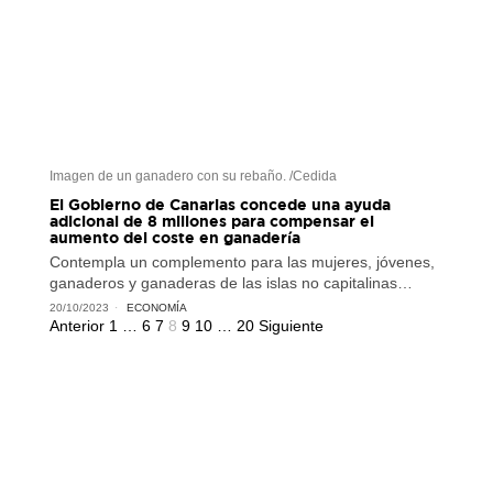
Imagen de un ganadero con su rebaño. /Cedida
El Gobierno de Canarias concede una ayuda
adicional de 8 millones para compensar el
aumento del coste en ganadería
Contempla un complemento para las mujeres, jóvenes,
ganaderos y ganaderas de las islas no capitalinas…
20/10/2023
ECONOMÍA
Anterior
1
…
6
7
8
9
10
…
20
Siguiente