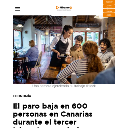
DESCARGA
MIRAPLAY
Buzón de
Sugerencias
Contratar
Publicidad
Contacto
Comercial
Una camera ejerciendo su trabajo /Istock
ECONOMÍA
El paro baja en 600
personas en Canarias
durante el tercer