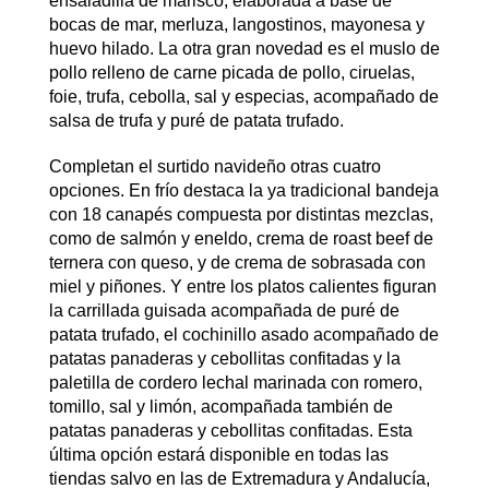
ensaladilla de marisco, elaborada a base de
bocas de mar, merluza, langostinos, mayonesa y
huevo hilado. La otra gran novedad es el muslo de
pollo relleno de carne picada de pollo, ciruelas,
foie, trufa, cebolla, sal y especias, acompañado de
salsa de trufa y puré de patata trufado.
Completan el surtido navideño otras cuatro
opciones. En frío destaca la ya tradicional bandeja
con 18 canapés compuesta por distintas mezclas,
como de salmón y eneldo, crema de roast beef de
ternera con queso, y de crema de sobrasada con
miel y piñones. Y entre los platos calientes figuran
la carrillada guisada acompañada de puré de
patata trufado, el cochinillo asado acompañado de
patatas panaderas y cebollitas confitadas y la
paletilla de cordero lechal marinada con romero,
tomillo, sal y limón, acompañada también de
patatas panaderas y cebollitas confitadas. Esta
última opción estará disponible en todas las
tiendas salvo en las de Extremadura y Andalucía,