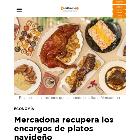
DESCARGA
MIRAPLAY
Buzón de
Sugerencias
Contratar
Publicidad
Contacto
Comercial
Estas son las opciones que se puede solicitar a Mercadona.
ECONOMÍA
Mercadona recupera los
encargos de platos
navideño