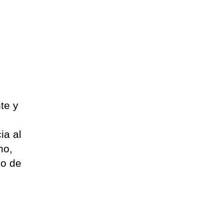
te y
ia al
no,
no de