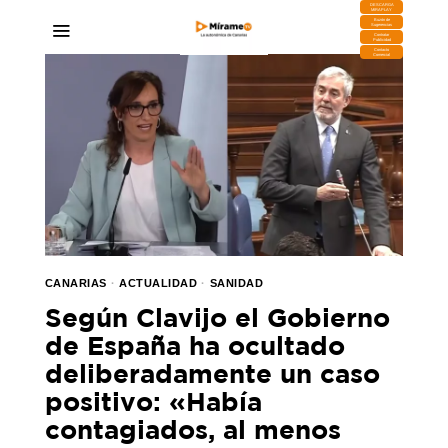
DESCARGA
MIRAPLAY
Buzón de
Sugerencias
Contratar
Publicidad
Contacto
Comercial
CANARIAS
·
ACTUALIDAD
·
SANIDAD
Según Clavijo el Gobierno
de España ha ocultado
deliberadamente un caso
positivo: «Había
contagiados, al menos