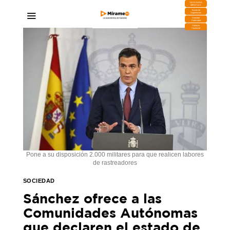
DESCARGA
MIRAPLAY
Buzón de
Sugerencias
Contratar
Publicidad
Contacto
Comercial
Pone a su disposición 2.000 militares para que realicen labores
de rastreadores
SOCIEDAD
Sánchez ofrece a las
Comunidades Autónomas
que declaren el estado de