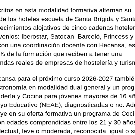
ritos en esta modalidad formativa alternan su
 de los hoteles escuela de Santa Brígida y San
lecimientos alojativos de cinco cadenas hotele
enios: Iberostar, Satocan, Barceló, Princess y
 con una coordinación docente con Hecansa, es
% de la formación que reciben a tener una
andas reales de empresas de hostelería y turi
ecansa para el próximo curso 2026-2027 tambi
astronomía en modalidad dual general y un pro
adería y Cocina para jóvenes mayores de 16 a
yo Educativo (NEAE), diagnosticadas o no. A
uye en su oferta formativa un programa de Coc
con edades comprendidas entre los 21 y 30 año
ectual, leve o moderada, reconocida, igual o s