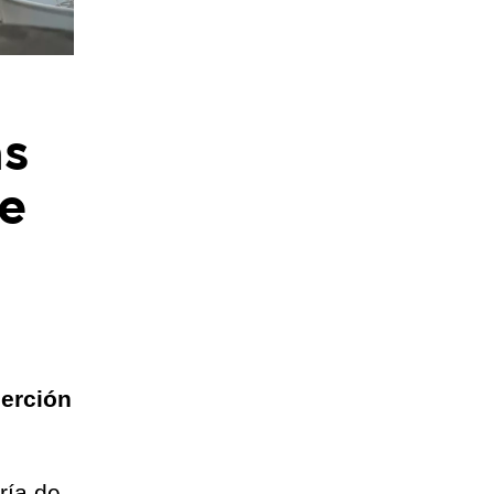
as
de
serción
ría de