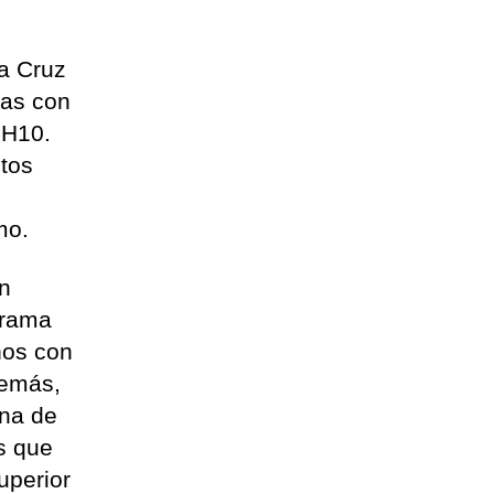
ta Cruz
ras con
 H10.
tos
smo.
én
grama
ños con
demás,
ina de
s que
uperior