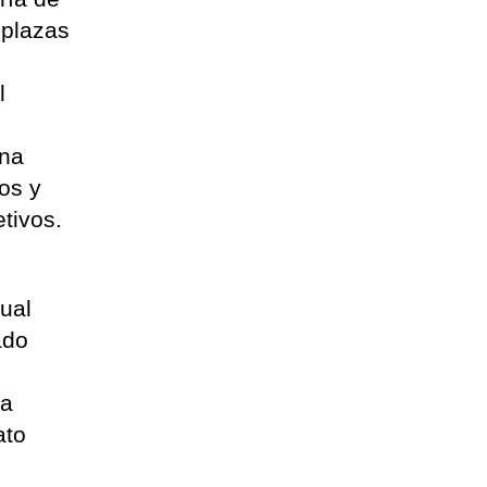
 plazas
l
una
ros y
etivos.
dual
ado
ta
ato