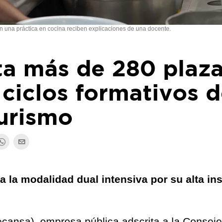
 una práctica en cocina reciben explicaciones de una docente.
ta más de 280 plaz
 ciclos formativos 
turismo
a la modalidad dual intensiva por su alta in
cansa), empresa pública adscrita a la Conseje