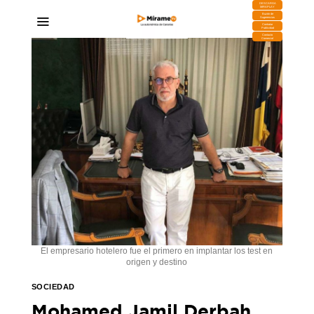
DESCARGA
MIRAPLAY
Buzón de
Sugerencias
Contratar
Publicidad
Contacto
Comercial
El empresario hotelero fue el primero en implantar los test en
origen y destino
SOCIEDAD
Mohamed Jamil Derbah