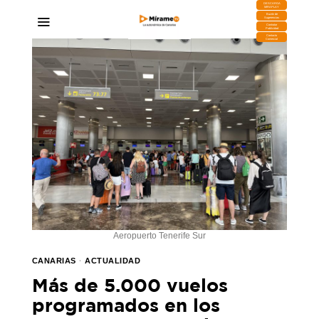
DESCARGA
MIRAPLAY
Buzón de
Sugerencias
Contratar
Publicidad
Contacto
Comercial
Aeropuerto Tenerife Sur
CANARIAS
·
ACTUALIDAD
Más de 5.000 vuelos
programados en los