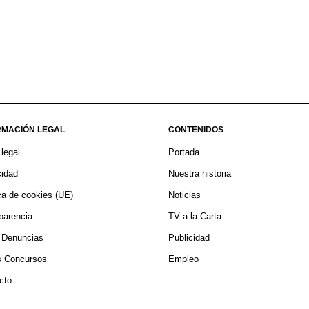
RMACIÓN LEGAL
CONTENIDOS
 legal
Portada
cidad
Nuestra historia
ica de cookies (UE)
Noticias
s de 5.000 vuelos programados en los aeropuer
parencia
TV a la Carta
canarios durante el puente de agosto
 Denuncias
Publicidad
14/08/2025
 Concursos
Empleo
cto