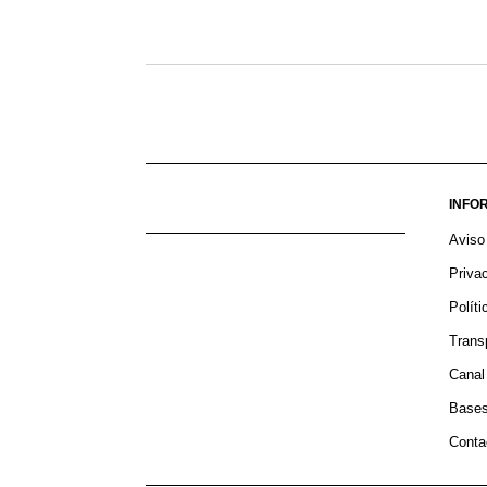
INFO
Aviso
Priva
Polít
Má
Trans
Canal
Bases
Conta