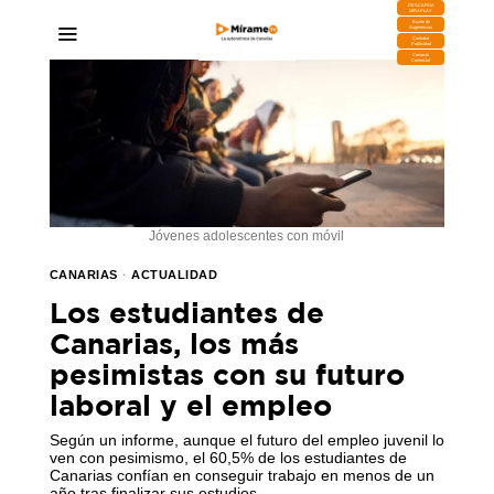
DESCARGA
MIRAPLAY
Buzón de
Sugerencias
Contratar
Publicidad
Contacto
Comercial
Jóvenes adolescentes con móvil
CANARIAS
·
ACTUALIDAD
Los estudiantes de
Canarias, los más
pesimistas con su futuro
laboral y el empleo
Según un informe, aunque el futuro del empleo juvenil lo
ven con pesimismo, el 60,5% de los estudiantes de
Canarias confían en conseguir trabajo en menos de un
año tras finalizar sus estudios