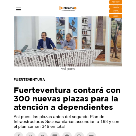
DESCARGA
MIRAPLAY
Buzón de
Sugerencias
Contratar
Publicidad
Contacto
Comercial
Así pues
FUERTEVENTURA
Fuerteventura contará con
300 nuevas plazas para la
atención a dependientes
Así pues, las plazas antes del segundo Plan de
Infraestructuras Sociosanitarias ascendían a 168 y con
el plan suman 346 en total