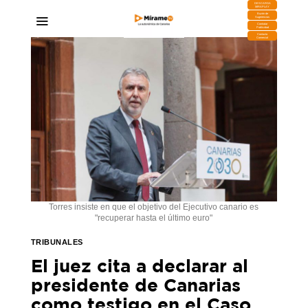
DESCARGA
MIRAPLAY
Buzón de
Sugerencias
Contratar
Publicidad
Contacto
Comercial
Torres insiste en que el objetivo del Ejecutivo canario es
"recuperar hasta el último euro"
TRIBUNALES
El juez cita a declarar al
presidente de Canarias
como testigo en el Caso