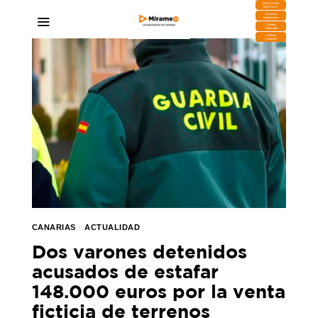
DESCARGA
MIRAPLAY
Buzón de
Sugerencias
Contratar
Publicidad
Contacto
Comercial
CANARIAS
·
ACTUALIDAD
Dos varones detenidos
acusados de estafar
148.000 euros por la venta
ficticia de terrenos