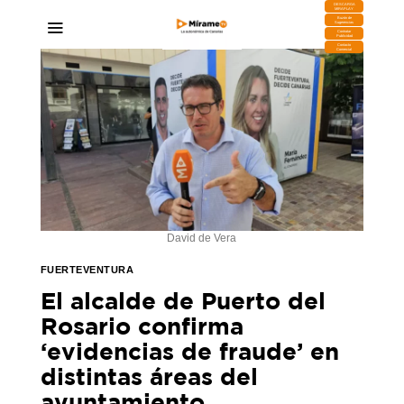
DESCARGA
MIRAPLAY
Buzón de
Sugerencias
Contratar
Publicidad
Contacto
Comercial
David de Vera
FUERTEVENTURA
El alcalde de Puerto del
Rosario confirma
‘evidencias de fraude’ en
distintas áreas del
ayuntamiento