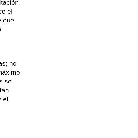
itación
ce el
e que
e
as; no
 máximo
os se
tán
 el