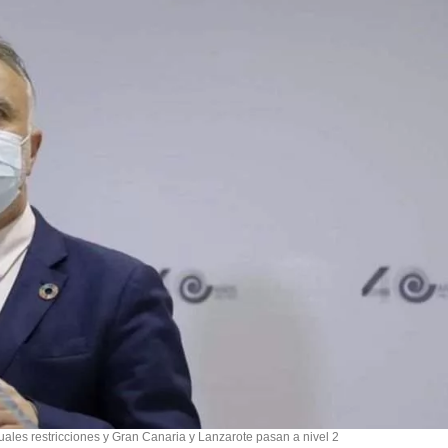
uales restricciones y Gran Canaria y Lanzarote pasan a nivel 2