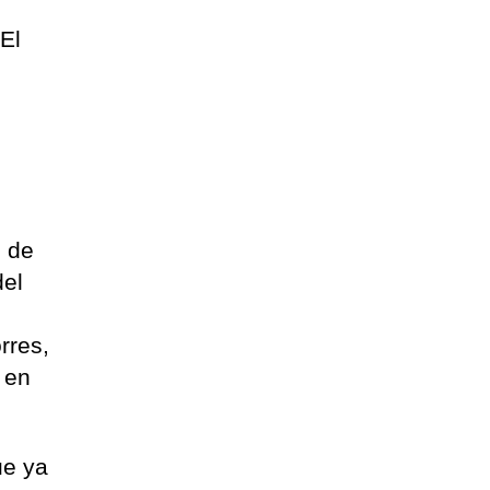
El
e de
del
rres,
 en
ue ya