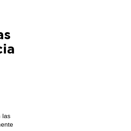
as
cia
 las
mente