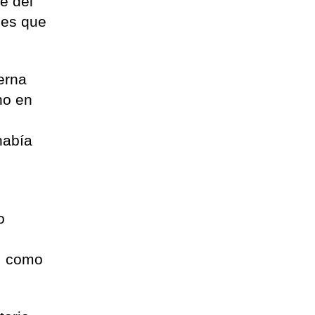
e del
des que
terna
no en
había
o
o, como