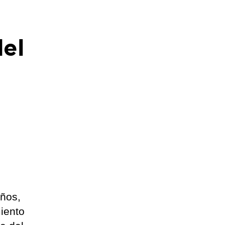
del
años,
iento