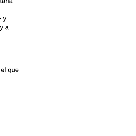
taria
e y
 y a
o
 el que