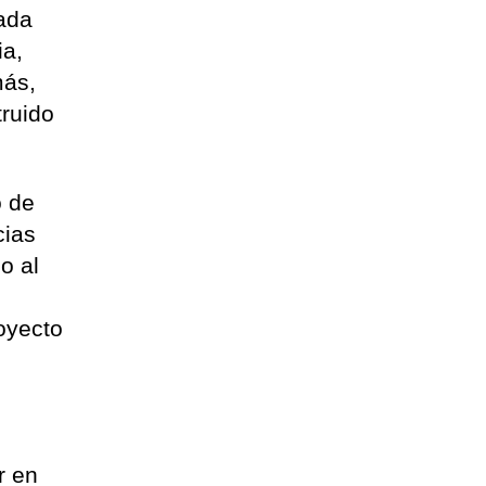
mada
ia,
más,
truido
o de
cias
o al
royecto
r en