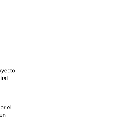
oyecto
ital
or el
 un