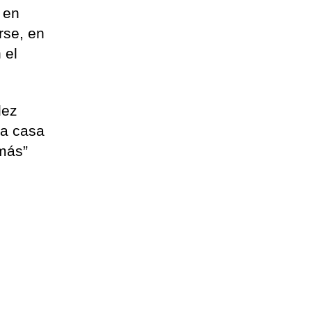
 en
rse, en
 el
dez
na casa
más”