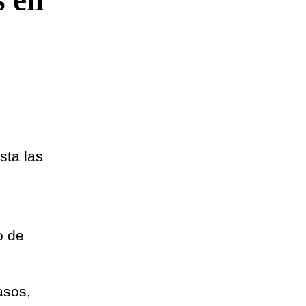
s en
sta las
o de
asos,