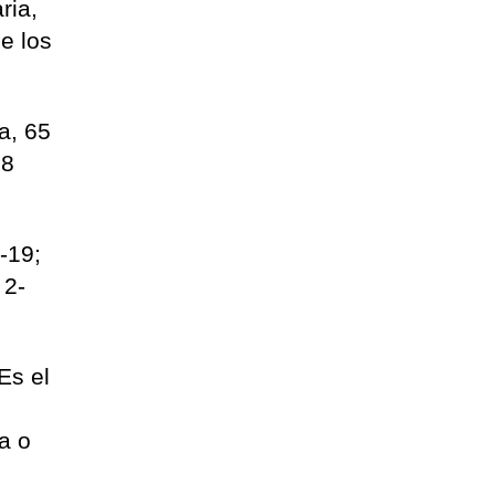
ria,
e los
a, 65
 8
-19;
 2-
Es el
a o