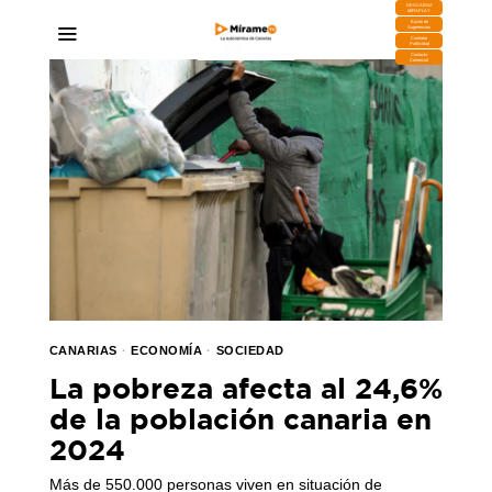
DESCARGA
MIRAPLAY
Buzón de
Sugerencias
Contratar
Publicidad
Contacto
Comercial
CANARIAS
·
ECONOMÍA
·
SOCIEDAD
La pobreza afecta al 24,6%
de la población canaria en
2024
Más de 550.000 personas viven en situación de