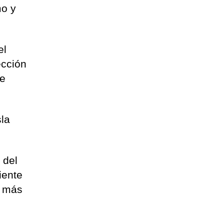
mo y
el
ección
de
sla
 del
iente
n más