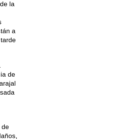
de la
s
stán a
 tarde
a
ia de
arajal
asada
l de
daños,