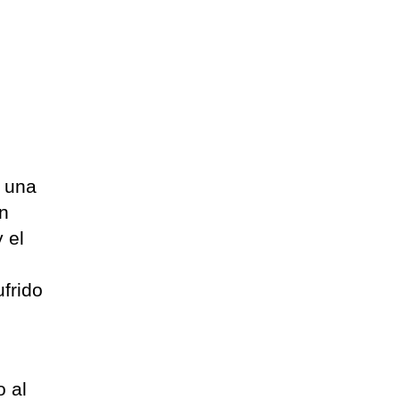
o una
in
 el
frido
l
 al