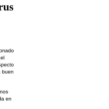
rus
donado
el
specto
n buen
anos
da en