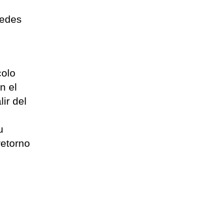
pedes
colo
n el
ir del
u
retorno