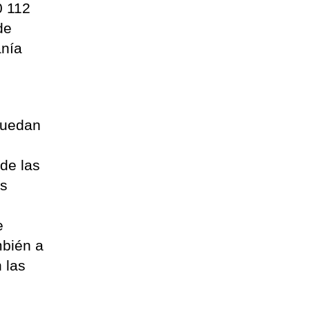
0 112
de
anía
puedan
 de las
os
e
mbién a
 las