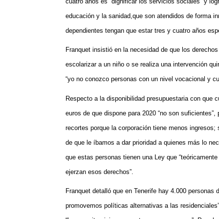
cuatro años es “dignificar los servicios sociales” y l
educación y la sanidad,que son atendidos de forma in
dependientes tengan que estar tres y cuatro años es
Franquet insistió en la necesidad de que los derecho
escolarizar a un niño o se realiza una intervención qu
“yo no conozco personas con un nivel
vocacional y
cu
Respecto a la disponibilidad presupuestaria con que c
euros de que dispone para 2020 “no son suficientes”, p
recortes porque la corporación tiene menos ingresos; 
de que le íbamos a dar prioridad a quienes más lo nec
que estas personas tienen una Ley que “teóricamente
ejerzan esos derechos”.
Franquet detalló que en Tenerife hay 4.000 personas d
promovemos políticas alternativas a las residenciales