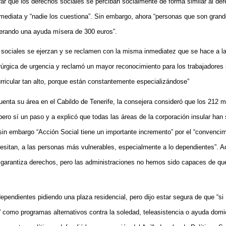
ograr que los derechos sociales se
perciban socialmente de forma similar al der
mediata y “nadie los cuestiona”. Sin embargo, ahora “personas que son gran
perando una ayuda mísera de 300 euros”.
s sociales se ejerzan y se reclamen con la misma inmediatez que se hace a l
irúrgica de urgencia y reclamó un mayor reconocimiento para los trabajadores 
rricular tan alto, porque están constantemente especializándose”
uenta su área en el Cabildo de Tenerife, la consejera consideró que los 212 m
ero sí un paso y a explicó que todas las áreas de la corporación insular han 
sin embargo “Acción Social tiene un importante incremento” por el “convencim
esitan, a las personas más vulnerables, especialmente a lo dependientes”. A
 garantiza derechos, pero las administraciones no hemos sido capaces de qu
ependientes pidiendo una plaza residencial, pero dijo estar segura de que “
si
” como programas alternativos contra la soledad, teleasistencia o ayuda domic