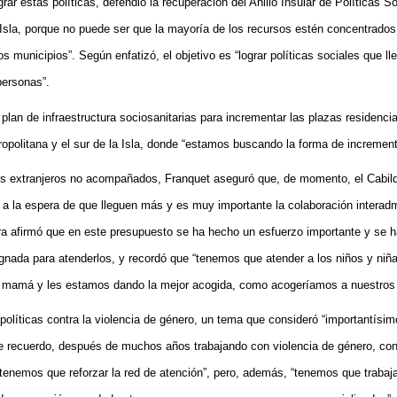
grar estas políticas, defendió la recuperación del Anillo Insular de Políticas S
 Isla, porque no puede ser que la mayoría de los recursos estén concentrados
 municipios”. Según enfatizó, el objetivo es “lograr políticas sociales que ll
personas”.
plan de infraestructura sociosanitarias para incrementar las plazas residenci
politana y el sur de la Isla,
donde “estamos buscando la forma de increment
res extranjeros no acompañados, Franquet aseguró que, de momento, el Cabil
a la espera de que lleguen más y es muy importante la colaboración interadm
a afirmó que en este presupuesto se ha hecho un esfuerzo importante y se 
ignada para atenderlos, y recordó que “tenemos que atender a los niños y niñ
 sin mamá y les estamos dando la mejor acogida, como acogeríamos a nuestros 
políticas contra la violencia de género, un tema que consideró “importantísim
e recuerdo, después de muchos años trabajando con violencia de género, co
“tenemos que reforzar la red de atención”, pero, además, “tenemos que trabaja