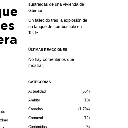
sustraídas de una vivienda de
que
Güímar
Un fallecido tras la explosión de
res
un tanque de combustible en
Telde
era
ÚLTIMAS REACCIONES
No hay comentarios que
mostrar.
CATEGORÍAS
Actualidad
564
Ámbito
10
Canarias
1.794
o de
Carnaval
12
óximo
Contenidos
3