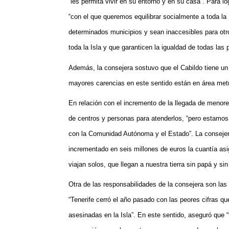
“les permita vivir en su entorno y en su casa”. Para lo
“con el que queremos equilibrar socialmente a toda la
determinados municipios y sean inaccesibles para otros
toda la Isla y que garanticen la igualdad de todas las 
Además, la consejera sostuvo que el Cabildo tiene un 
mayores carencias en este sentido están en área metro
En relación con el incremento de la llegada de meno
de centros y personas para atenderlos, “pero estamos 
con la Comunidad Autónoma y el Estado”. La consejer
incrementado en seis millones de euros la cuantía as
viajan solos, que llegan a nuestra tierra sin papá y
Otra de las responsabilidades de la consejera son las 
“Tenerife cerró el año pasado con las peores cifras
qu
asesinadas en la Isla”. En este sentido, aseguró que 