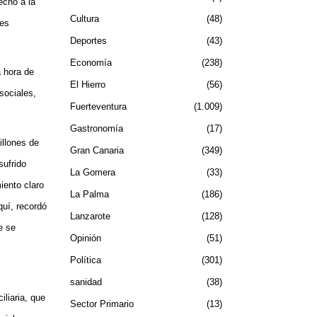
echo a la
Cultura
48
des
Deportes
43
Economía
238
a hora de
El Hierro
56
sociales,
Fuerteventura
1.009
Gastronomía
17
illones de
Gran Canaria
349
sufrido
La Gomera
33
iento claro
La Palma
186
quí, recordó
Lanzarote
128
e se
Opinión
51
Política
301
sanidad
38
iliaria, que
Sector Primario
13