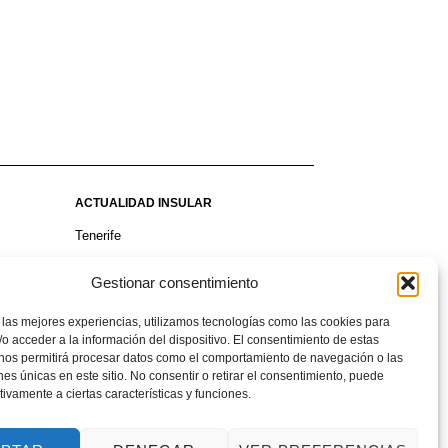
ACTUALIDAD INSULAR
Tenerife
Gran Canaria
Gestionar consentimiento
La Palma
 las mejores experiencias, utilizamos tecnologías como las cookies para
Fuerteventura
o acceder a la información del dispositivo. El consentimiento de estas
 nos permitirá procesar datos como el comportamiento de navegación o las
La Gomera
ones únicas en este sitio. No consentir o retirar el consentimiento, puede
Lanzarote
tivamente a ciertas características y funciones.
El Hierro