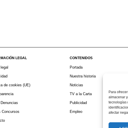
RMACIÓN LEGAL
CONTENIDOS
 legal
Portada
cidad
Nuestra historia
ica de cookies (UE)
Noticias
Para ofrecer
parencia
TV a la Carta
almacenar y/
tecnologías
 Denuncias
Publicidad
identificaci
 Concursos
Empleo
afectar nega
cto