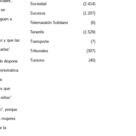
ociales,
Sociedad
2.414
 en
Sucesos
1.207
eguen a
Telemaratón Solidario
6
Tenerife
1.529
as y que las
Transporte
7
arlas”
.
Tribunales
307
Turismo
40
do dispone
inistrativa
ha
as que
niños”.
o”, porque
n mujeres
r la