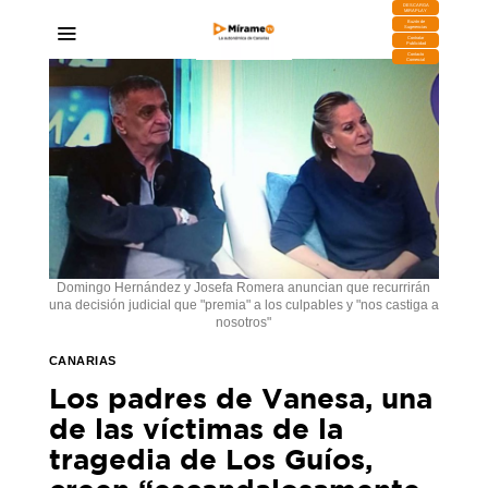
DESCARGA
MIRAPLAY
Buzón de
Sugerencias
Contratar
Publicidad
Contacto
Comercial
Domingo Hernández y Josefa Romera anuncian que recurrirán
una decisión judicial que "premia" a los culpables y "nos castiga a
nosotros"
CANARIAS
Los padres de Vanesa, una
de las víctimas de la
tragedia de Los Guíos,