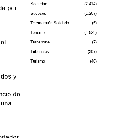
Sociedad
2.414
da por
Sucesos
1.207
Telemaratón Solidario
6
Tenerife
1.529
el
Transporte
7
Tribunales
307
Turismo
40
idos y
ncio de
 una
a
endador