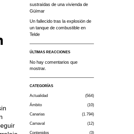
sustraídas de una vivienda de
Güímar
Un fallecido tras la explosión de
un tanque de combustible en
Telde
n
ÚLTIMAS REACCIONES
No hay comentarios que
mostrar.
CATEGORÍAS
Actualidad
564
Ámbito
10
sin
Canarias
1.794
n
Carnaval
12
seguir
Contenidos
3