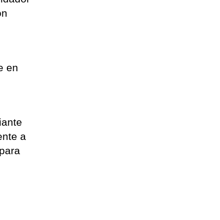
on
e en
iante
ente a
 para