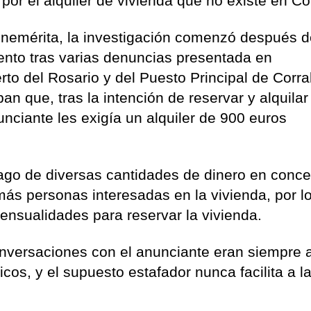
 por el alquiler de vivienda que no existe en Co
enemérita, la investigación comenzó después 
iento tras varias denuncias presentada en
o del Rosario y del Puesto Principal de Corral
an que, tras la intención de reservar y alquila
unciante les exigía un alquiler de 900 euros
pago de diversas cantidades de dinero en conc
más personas interesadas en la vivienda, por l
mensualidades para reservar la vivienda.
onversaciones con el anunciante eran siempre 
icos, y el supuesto estafador nunca facilita a l