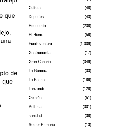
rralejo.
Cultura
48
de que
Deportes
43
Economía
238
ejo,
El Hierro
56
r una
Fuerteventura
1.009
Gastronomía
17
Gran Canaria
349
La Gomera
33
epto de
La Palma
186
o que
Lanzarote
128
Opinión
51
a
Política
301
a
sanidad
38
Sector Primario
13