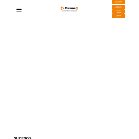
DESCARGA
MIRAPLAY
Buzón de
Sugerencias
Contratar
Publicidad
Contacto
Comercial
SUCESOS