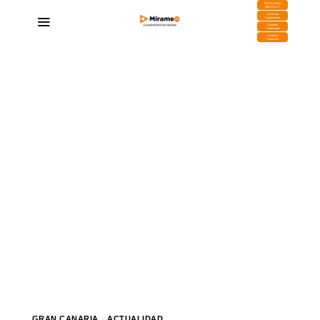
DESCARGA
MIRAPLAY
Buzón de
Sugerencias
Contratar
Publicidad
Contacto
Comercial
GRAN CANARIA
·
ACTUALIDAD