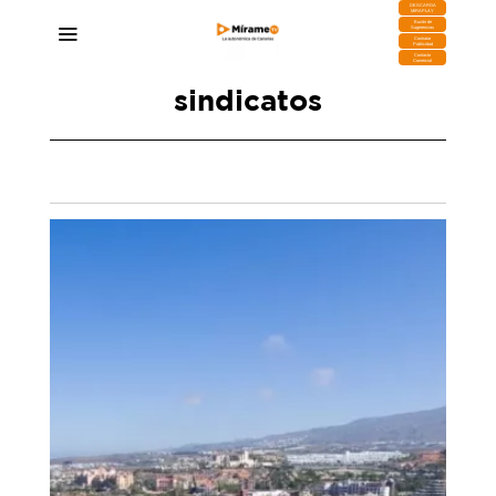
DESCARGA
MIRAPLAY
Buzón de
Sugerencias
Contratar
Publicidad
Contacto
Comercial
sindicatos
Una huelga histórica en la hostelería de Santa
Cruz de Tenerife marca la Semana Santa
17/04/2025