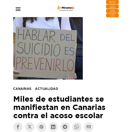
DESCARGA
MIRAPLAY
Buzón de
Sugerencias
Contratar
Publicidad
Contacto
Comercial
CANARIAS
·
ACTUALIDAD
Miles de estudiantes se
manifiestan en Canarias
contra el acoso escolar