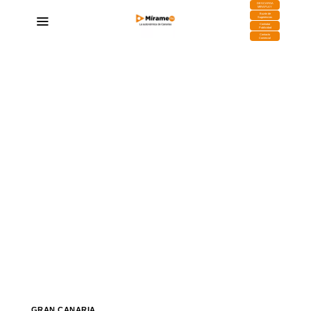
DESCARGA
MIRAPLAY
Buzón de
Sugerencias
Contratar
Publicidad
Contacto
Comercial
GRAN CANARIA