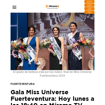
DESCARGA
MIRAPLAY
Buzón de
Sugerencias
Contratar
Publicidad
Contacto
Comercial
El grado de belleza está por las nubes: final de Miss Universe
Fuerteventura 2019
FUERTEVENTURA
Gala Miss Universe
Fuerteventura: Hoy lunes a
las 18:40 en Mírame TV